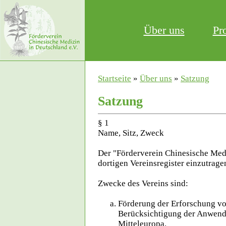
Über uns
Pr
Startseite
»
Über uns
»
Satzung
Satzung
§ 1
Name, Sitz, Zweck
Der "Förderverein Chinesische Medi
dortigen Vereinsregister einzutrage
Zwecke des Vereins sind:
Förderung der Erforschung vo
Berücksichtigung der Anwen
Mitteleuropa.